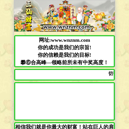
网址:www.wnznm.com
你的成功是我们的宗旨!
你的信赖是我们的目标!
攀⑥合高峰—领略前所未有中奖高度！
切记:进不了
相信我们就是你最大的财富！站在巨人的肩